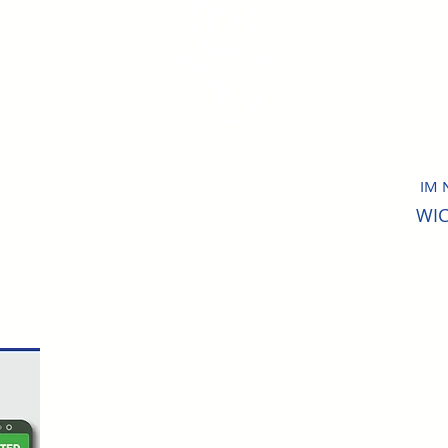
IM 
ACHTUNG POLLENFLUG!
WI
WISSEN, WAS WANN
FLIEGT.